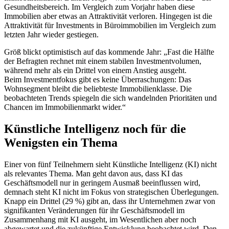
Gesundheitsbereich. Im Vergleich zum Vorjahr haben diese
Immobilien aber etwas an Attraktivität verloren. Hingegen ist die
Attraktivität für Investments in Büroimmobilien im Vergleich zum
letzten Jahr wieder gestiegen.
Größ blickt optimistisch auf das kommende Jahr: „Fast die Hälfte
der Befragten rechnet mit einem stabilen Investmentvolumen,
während mehr als ein Drittel von einem Anstieg ausgeht.
Beim Investmentfokus gibt es keine Überraschungen: Das
Wohnsegment bleibt die beliebteste Immobilienklasse. Die
beobachteten Trends spiegeln die sich wandelnden Prioritäten und
Chancen im Immobilienmarkt wider.“
Künstliche Intelligenz noch für die
Wenigsten ein Thema
Einer von fünf Teilnehmern sieht Künstliche Intelligenz (KI) nicht
als relevantes Thema. Man geht davon aus, dass KI das
Geschäftsmodell nur in geringem Ausmaß beeinflussen wird,
demnach steht KI nicht im Fokus von strategischen Überlegungen.
Knapp ein Drittel (29 %) gibt an, dass ihr Unternehmen zwar von
signifikanten Veränderungen für ihr Geschäftsmodell im
Zusammenhang mit KI ausgeht, im Wesentlichen aber noch
abgewartet und die zukünftige Entwicklung beobachtet wird. Den