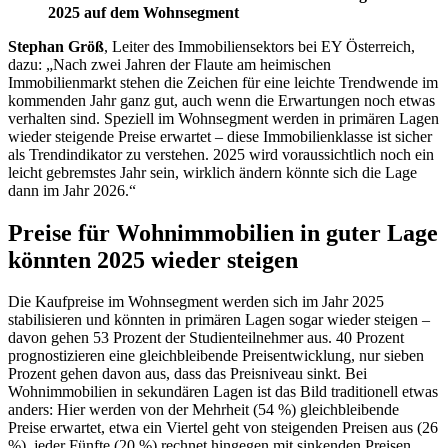
2025 auf dem Wohnsegment
Stephan Größ
, Leiter des Immobiliensektors bei EY Österreich,
dazu: „Nach zwei Jahren der Flaute am heimischen
Immobilienmarkt stehen die Zeichen für eine leichte Trendwende im
kommenden Jahr ganz gut, auch wenn die Erwartungen noch etwas
verhalten sind. Speziell im Wohnsegment werden in primären Lagen
wieder steigende Preise erwartet – diese Immobilienklasse ist sicher
als Trendindikator zu verstehen. 2025 wird voraussichtlich noch ein
leicht gebremstes Jahr sein, wirklich ändern könnte sich die Lage
dann im Jahr 2026.“
Preise für Wohnimmobilien in guter Lage
könnten 2025 wieder steigen
Die Kaufpreise im Wohnsegment werden sich im Jahr 2025
stabilisieren und könnten in primären Lagen sogar wieder steigen –
davon gehen 53 Prozent der Studienteilnehmer aus. 40 Prozent
prognostizieren eine gleichbleibende Preisentwicklung, nur sieben
Prozent gehen davon aus, dass das Preisniveau sinkt. Bei
Wohnimmobilien in sekundären Lagen ist das Bild traditionell etwas
anders: Hier werden von der Mehrheit (54 %) gleichbleibende
Preise erwartet, etwa ein Viertel geht von steigenden Preisen aus (26
%), jeder Fünfte (20 %) rechnet hingegen mit sinkenden Preisen.