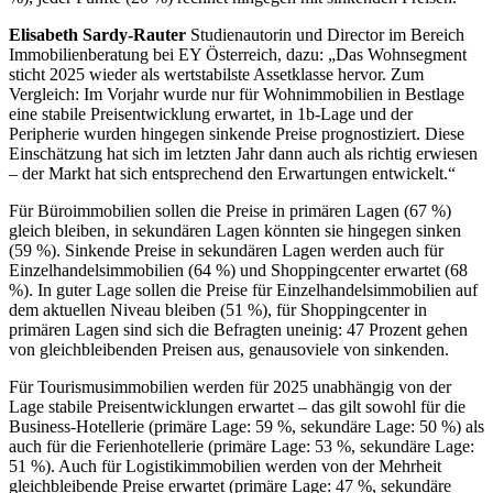
Elisabeth Sardy-Rauter
Studienautorin und Director im Bereich
Immobilienberatung bei EY Österreich, dazu: „Das Wohnsegment
sticht 2025 wieder als wertstabilste Assetklasse hervor. Zum
Vergleich: Im Vorjahr wurde nur für Wohnimmobilien in Bestlage
eine stabile Preisentwicklung erwartet, in 1b-Lage und der
Peripherie wurden hingegen sinkende Preise prognostiziert. Diese
Einschätzung hat sich im letzten Jahr dann auch als richtig erwiesen
– der Markt hat sich entsprechend den Erwartungen entwickelt.“
Für Büroimmobilien sollen die Preise in primären Lagen (67 %)
gleich bleiben, in sekundären Lagen könnten sie hingegen sinken
(59 %). Sinkende Preise in sekundären Lagen werden auch für
Einzelhandelsimmobilien (64 %) und Shoppingcenter erwartet (68
%). In guter Lage sollen die Preise für Einzelhandelsimmobilien auf
dem aktuellen Niveau bleiben (51 %), für Shoppingcenter in
primären Lagen sind sich die Befragten uneinig: 47 Prozent gehen
von gleichbleibenden Preisen aus, genausoviele von sinkenden.
Für Tourismusimmobilien werden für 2025 unabhängig von der
Lage stabile Preisentwicklungen erwartet – das gilt sowohl für die
Business-Hotellerie (primäre Lage: 59 %, sekundäre Lage: 50 %) als
auch für die Ferienhotellerie (primäre Lage: 53 %, sekundäre Lage:
51 %). Auch für Logistikimmobilien werden von der Mehrheit
gleichbleibende Preise erwartet (primäre Lage: 47 %, sekundäre