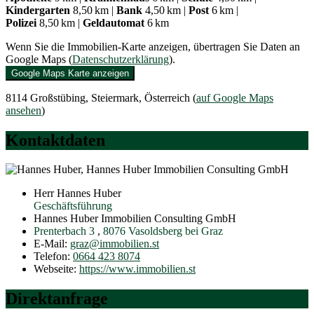
Kindergarten
8,50 km |
Bank
4,50 km |
Post
6 km |
Polizei
8,50 km |
Geldautomat
6 km
Wenn Sie die Immobilien-Karte anzeigen, übertragen Sie Daten an
Google Maps (
Datenschutzerklärung
).
Google Maps Karte anzeigen
8114 Großstübing, Steiermark, Österreich (
auf Google Maps
ansehen
)
Kontaktdaten
Herr Hannes Huber
Geschäftsführung
Hannes Huber Immobilien Consulting GmbH
Prenterbach 3
,
8076
Vasoldsberg bei Graz
E-Mail:
graz@immobilien.st
Telefon:
0664 423 8074
Webseite:
https://www.immobilien.st
Direktanfrage