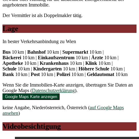
angebotenen Immobilie.
Der Vermittler ist als Doppelmakler tätig.
Lage
In bester Verkehrsanbindung zu Wien
Bus
10 km |
Bahnhof
10 km |
Supermarkt
10 km |
Bäckerei
10 km |
Einkaufszentrum
10 km |
Ärzte
10 km |
Apotheke
10 km |
Krankenhaus
10 km |
Klink
10 km |
Schule
10 km |
Kindergarten
10 km |
Höhere Schule
10 km |
Bank
10 km |
Post
10 km |
Polizei
10 km |
Geldautomat
10 km
Wenn Sie die Immobilien-Karte anzeigen, übertragen Sie Daten an
Google Maps (
Datenschutzerklärung
).
Google Maps Karte anzeigen
keine Angabe, Niederösterreich, Österreich (
auf Google Maps
ansehen
)
Videobesichtigung