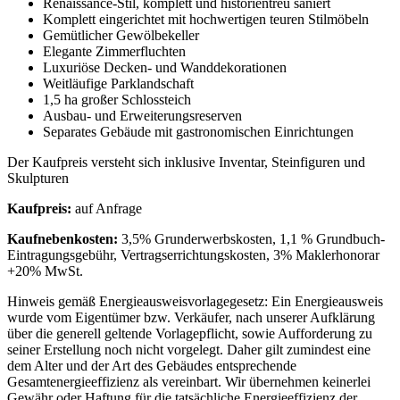
Renaissance-Stil, komplett und historientreu saniert
Komplett eingerichtet mit hochwertigen teuren Stilmöbeln
Gemütlicher Gewölbekeller
Elegante Zimmerfluchten
Luxuriöse Decken- und Wanddekorationen
Weitläufige Parklandschaft
1,5 ha großer Schlossteich
Ausbau- und Erweiterungsreserven
Separates Gebäude mit gastronomischen Einrichtungen
Der Kaufpreis versteht sich inklusive Inventar, Steinfiguren und
Skulpturen
Kaufpreis:
auf Anfrage
Kaufnebenkosten:
3,5% Grunderwerbskosten, 1,1 % Grundbuch-
Eintragungsgebühr, Vertragserrichtungskosten, 3% Maklerhonorar
+20% MwSt.
Hinweis gemäß Energieausweisvorlagegesetz: Ein Energieausweis
wurde vom Eigentümer bzw. Verkäufer, nach unserer Aufklärung
über die generell geltende Vorlagepflicht, sowie Aufforderung zu
seiner Erstellung noch nicht vorgelegt. Daher gilt zumindest eine
dem Alter und der Art des Gebäudes entsprechende
Gesamtenergieeffizienz als vereinbart. Wir übernehmen keinerlei
Gewähr oder Haftung für die tatsächliche Energieeffizienz der