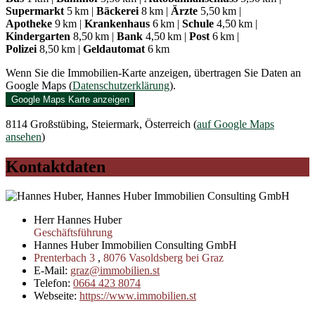
Supermarkt
5 km |
Bäckerei
8 km |
Ärzte
5,50 km |
Apotheke
9 km |
Krankenhaus
6 km |
Schule
4,50 km |
Kindergarten
8,50 km |
Bank
4,50 km |
Post
6 km |
Polizei
8,50 km |
Geldautomat
6 km
Wenn Sie die Immobilien-Karte anzeigen, übertragen Sie Daten an
Google Maps (
Datenschutzerklärung
).
Google Maps Karte anzeigen
8114 Großstübing, Steiermark, Österreich (
auf Google Maps
ansehen
)
Kontaktdaten
Herr Hannes Huber
Geschäftsführung
Hannes Huber Immobilien Consulting GmbH
Prenterbach 3
,
8076
Vasoldsberg bei Graz
E-Mail:
graz@immobilien.st
Telefon:
0664 423 8074
Webseite:
https://www.immobilien.st