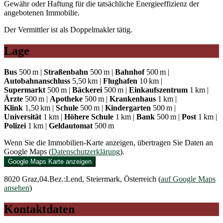
Gewähr oder Haftung für die tatsächliche Energieeffizienz der
angebotenen Immobilie.
Der Vermittler ist als Doppelmakler tätig.
Lage
Bus
500 m |
Straßenbahn
500 m |
Bahnhof
500 m |
Autobahnanschluss
5,50 km |
Flughafen
10 km |
Supermarkt
500 m |
Bäckerei
500 m |
Einkaufszentrum
1 km |
Ärzte
500 m |
Apotheke
500 m |
Krankenhaus
1 km |
Klink
1,50 km |
Schule
500 m |
Kindergarten
500 m |
Universität
1 km |
Höhere Schule
1 km |
Bank
500 m |
Post
1 km |
Polizei
1 km |
Geldautomat
500 m
Wenn Sie die Immobilien-Karte anzeigen, übertragen Sie Daten an
Google Maps (
Datenschutzerklärung
).
Google Maps Karte anzeigen
8020 Graz,04.Bez.:Lend, Steiermark, Österreich (
auf Google Maps
ansehen
)
Kontaktdaten