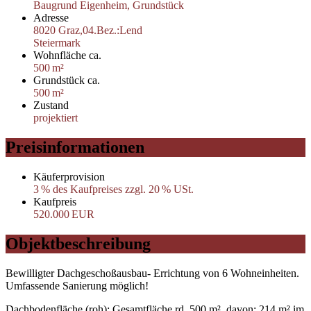
Baugrund Eigenheim, Grundstück
Adresse
8020 Graz,04.Bez.:Lend
Steiermark
Wohnfläche ca.
500 m²
Grund­stück ca.
500 m²
Zustand
projektiert
Preisinformationen
Käufer­provision
3 % des Kaufpreises zzgl. 20 % USt.
Kaufpreis
520.000 EUR
Objekt­beschreibung
Bewilligter Dachgeschoßausbau- Errichtung von 6 Wohneinheiten.
Umfassende Sanierung möglich!
Dachbodenfläche (roh): Gesamtfläche rd. 500 m², davon: 214 m² im