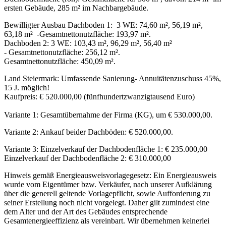
ersten Gebäude, 285 m² im Nachbargebäude.
Bewilligter Ausbau Dachboden 1: 3 WE: 74,60 m², 56,19 m²,
63,18 m² -Gesamtnettonutzfläche: 193,97 m².
Dachboden 2: 3 WE: 103,43 m², 96,29 m², 56,40 m²
- Gesamtnettonutzfläche: 256,12 m².
Gesamtnettonutzfläche: 450,09 m².
Land Steiermark: Umfassende Sanierung- Annuitätenzuschuss 45%,
15 J. möglich!
Kaufpreis: € 520.000,00 (fünfhundertzwanzigtausend Euro)
Variante 1: Gesamtübernahme der Firma (KG), um € 530.000,00.
Variante 2: Ankauf beider Dachböden: € 520.000,00.
Variante 3: Einzelverkauf der Dachbodenfläche 1: € 235.000,00
Einzelverkauf der Dachbodenfläche 2: € 310.000,00
Hinweis gemäß Energieausweisvorlagegesetz: Ein Energieausweis
wurde vom Eigentümer bzw. Verkäufer, nach unserer Aufklärung
über die generell geltende Vorlagepflicht, sowie Aufforderung zu
seiner Erstellung noch nicht vorgelegt. Daher gilt zumindest eine
dem Alter und der Art des Gebäudes entsprechende
Gesamtenergieeffizienz als vereinbart. Wir übernehmen keinerlei